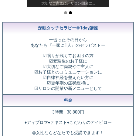
つだけ
大切なご家族に、サロン開業に…
道具
深眠タッチセラピー®︎1day講座
ー習ったその日から
あなたも『一家に1人』のセラピストー
☑︎眠りが浅くてお困りの方
☑︎受験生のお子様に
☑︎大切なご両親やご主人に
☑︎お子様とのコミュニケーションに
☑︎自律神経を整えたい方に
☑︎更年期の症状緩和に
☑︎サロンの開業や新メニューとして
料金
3時間 38,800円
♦︎ディプロマ♦︎テキスト♦︎こだわりのアイピロー
◎女性ならどなたでも受講できます！