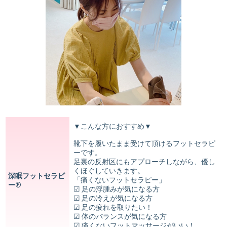
▼こんな方におすすめ▼
靴下を履いたまま受けて頂けるフットセラピ
ーです。
足裏の反射区にもアプローチしながら、優し
くほぐしていきます。
深眠フットセラピ
「痛くないフットセラピー」
ー®︎
☑︎ 足の浮腫みが気になる方
☑︎ 足の冷えが気になる方
☑︎ 足の疲れを取りたい！
☑︎ 体のバランスが気になる方
☑︎ 痛くないフットマッサージがいい！