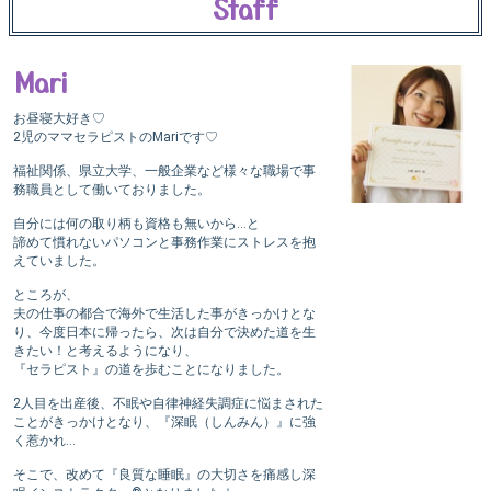
Staff
Mari
お昼寝大好き♡
2児のママセラピストのMariです♡
福祉関係、県立大学、一般企業など様々な職場で事
務職員として働いておりました。
自分には何の取り柄も資格も無いから…と
諦めて慣れないパソコンと事務作業にストレスを抱
えていました。
ところが、
夫の仕事の都合で海外で生活した事がきっかけとな
り、今度日本に帰ったら、次は自分で決めた道を生
きたい！と考えるようになり、
『セラピスト』の道を歩むことになりました。
2人目を出産後、不眠や自律神経失調症に悩まされた
ことがきっかけとなり、『深眠（しんみん）』に強
く惹かれ…
そこで、改めて『良質な睡眠』の大切さを痛感し深