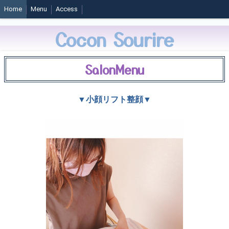
Home
Menu
Access
Cocon Sourire
SalonMenu
▼小顔リフト整顔▼