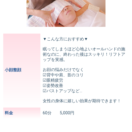
▼こんな方におすすめ▼
眠ってしまうほど心地よいオールハンドの施
術なのに、終わった後はスッキリ！リフトア
ップを実感。
お顔の悩みだけでなく
小顔整顔
☑︎背中や肩、首のコリ
☑︎眼精疲労
☑︎姿勢改善
☑︎バストアップなど…
女性の身体に嬉しい効果が期待できます！
料金
60分 5,000円