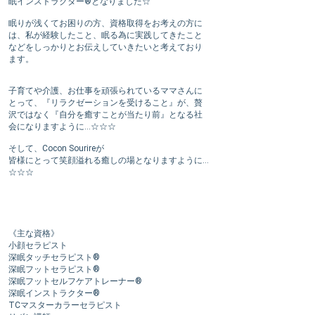
眠インストラクター®︎となりました☆
眠りが浅くてお困りの方、資格取得をお考えの方に
は、私が経験したこと、眠る為に実践してきたこと
などをしっかりとお伝えしていきたいと考えており
ます。
子育てや介護、お仕事を頑張られているママさんに
とって、『リラクゼーションを受けること』が、贅
沢ではなく『自分を癒すことが当たり前』となる社
会になりますように…☆☆☆
そして、Cocon Sourireが
皆様にとって笑顔溢れる癒しの場となりますように…
☆☆☆
《主な資格》
小顔セラピスト
深眠タッチセラピスト®︎
深眠フットセラピスト®︎
深眠フットセルフケアトレーナー®︎
深眠インストラクター®︎
TCマスターカラーセラピスト