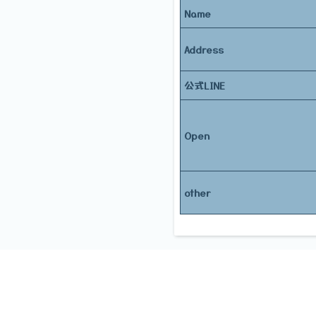
Name
Address
公式LINE
Open
other