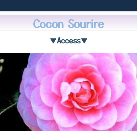
Cocon Sourire
▼Access▼