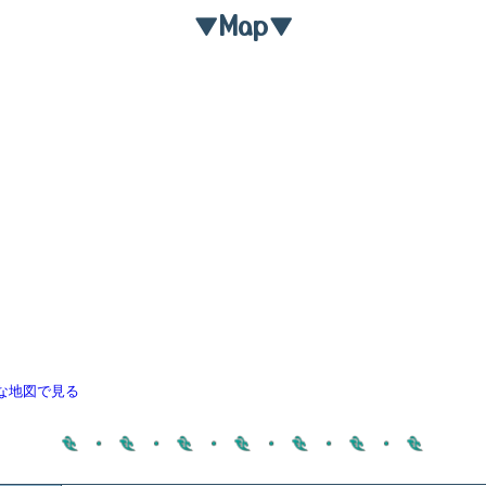
▼Map▼
な地図で見る